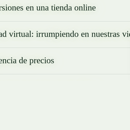
siones en una tienda online
ad virtual: irrumpiendo en nuestras vi
encia de precios
s online: negocios rentables
ista de Onda Cero a Semilla Proyectos