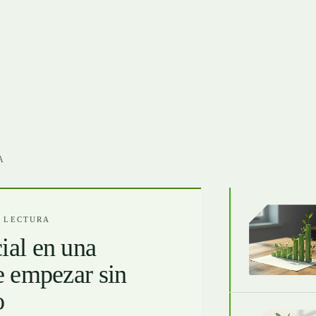
A
E LECTURA
cial en una
 empezar sin
o