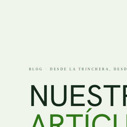
BLOG · DESDE LA TRINCHERA, DESD
N
U
E
S
T
A
R
T
Í
C