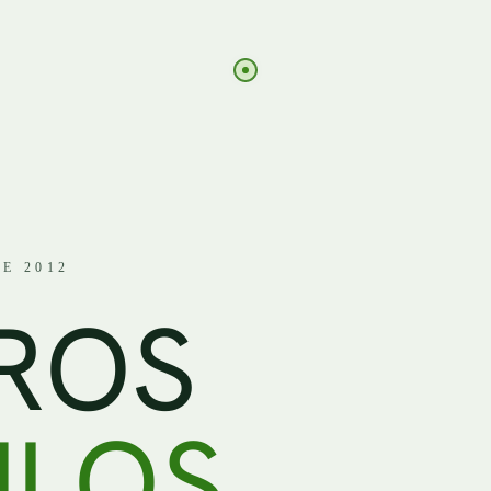
E 2012
R
O
S
— BL
U
L
O
S