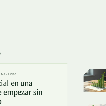
A
E LECTURA
cial en una
 empezar sin
o