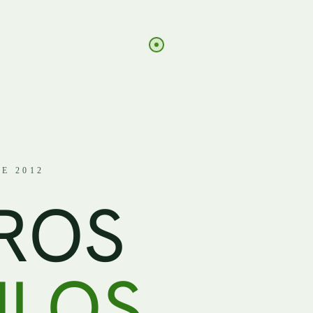
E 2012
R
O
S
— BL
U
L
O
S