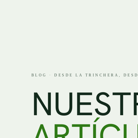
BLOG · DESDE LA TRINCHERA, DESD
N
U
E
S
T
A
R
T
Í
C