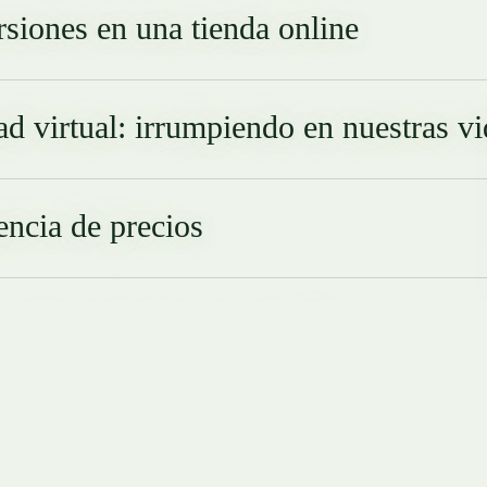
siones en una tienda online
ad virtual: irrumpiendo en nuestras vi
encia de precios
s online: negocios rentables
ista de Onda Cero a Semilla Proyectos