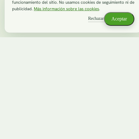
+34 622 11 87 65
funcionamiento del sitio. No usamos cookies de seguimiento ni de
Blog
publicidad.
Más información sobre las cookies
.
info@semillaproyectos.com
Contacto
Rechazar
Aceptar
Trabaja con nosotros
LEGAL
Aviso legal
Privacidad
Cookies
Reseñas en Google
© 2026 Semilla Proyectos Internet S.L. · Avilés, Asturias
LA PROYECTO