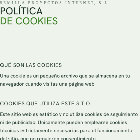
SEMILLA PROYECTOS INTERNET, S.L.
P
O
L
Í
T
I
C
A
D
E
C
O
O
K
I
E
S
QUÉ SON LAS COOKIES
Una cookie es un pequeño archivo que se almacena en tu
navegador cuando visitas una página web.
COOKIES QUE UTILIZA ESTE SITIO
Este sitio web es estático y no utiliza cookies de seguimiento
ni de publicidad. Únicamente pueden emplearse cookies
técnicas estrictamente necesarias para el funcionamiento
del sitio, que no requieren consentimiento.